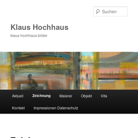
Such
Klaus Hochhaus
klaus hochhaus bilder
Hauptmenü
Zeichnung
Aktuell
Malerei
Objekt
Vita
Zum
Kontakt
Impressionen Datenschutz
Inhalt
wechseln