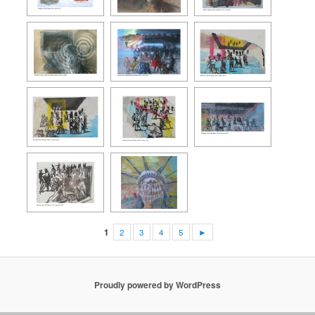
1
2
3
4
5
►
Proudly powered by WordPress